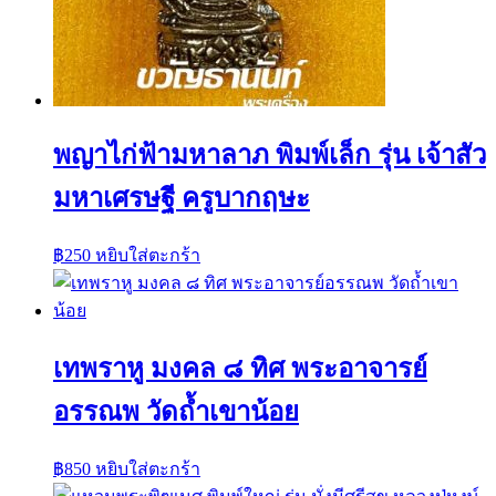
พญาไก่ฟ้ามหาลาภ พิมพ์เล็ก รุ่น เจ้าสัว
มหาเศรษฐี ครูบากฤษะ
฿
250
หยิบใส่ตะกร้า
เทพราหู มงคล ๘ ทิศ พระอาจารย์
อรรณพ วัดถ้ำเขาน้อย
฿
850
หยิบใส่ตะกร้า