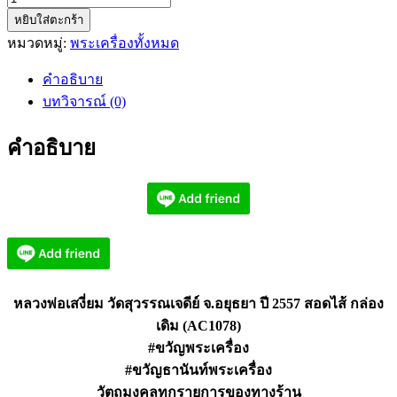
หยิบใส่ตะกร้า
หลวง
หมวดหมู่:
พระเครื่องทั้งหมด
พ่อ
เสงี่ยม
คำอธิบาย
วัด
บทวิจารณ์ (0)
สุวรรณ
เจดีย์
คำอธิบาย
จ.อยุธยา
ปี
2557
สอดไส้
AC1078
ชิ้น
หลวงพ่อเสงี่ยม วัดสุวรรณเจดีย์ จ.อยุธยา ปี 2557 สอดไส้ กล่อง
เดิม (AC1078)
#ขวัญพระเครื่อง
#ขวัญธานันท์พระเครื่อง
วัตถุมงคลทุกรายการของทางร้าน