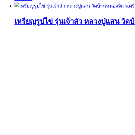
เหรียญรูปไข่ รุ่นเจ้าสัว หลวงปู่แสน วั
อ่านเพิ่ม
ค้นหาวัตถุมงคลได้ที่นี่
ค้นหา:
ค้นหา
เมนูร้านค้า
หน้าแรก
พระเครื่องเปิดจอง
พระเครื่องทั้งหมด
หมายเลขพัสดุEMS
วิธีการเช่าบูชา