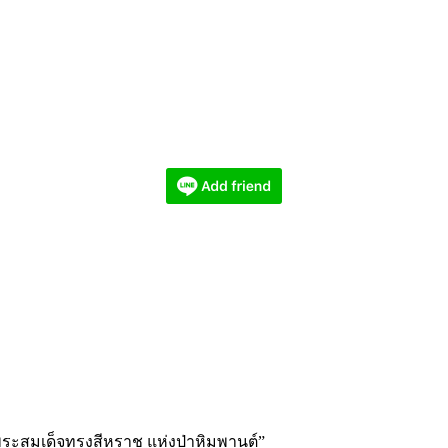
พระสมเด็จทรงสีหราช แห่งป่าหิมพานต์”