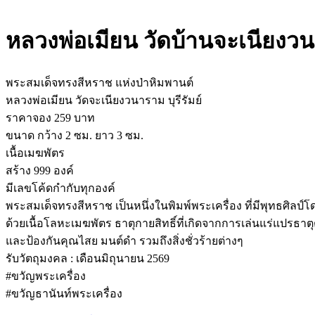
หลวงพ่อเมียน วัดบ้านจะเนียงว
พระสมเด็จทรงสีหราช แห่งป่าหิมพานต์
หลวงพ่อเมียน วัดจะเนียงวนาราม บุรีรัมย์
ราคาจอง 259 บาท
ขนาด กว้าง 2 ซม. ยาว 3 ซม.
เนื้อเมฆพัตร
สร้าง 999 องค์
มีเลขโค้ดกำกับทุกองค์
พระสมเด็จทรงสีหราช เป็นหนึ่งในพิมพ์พระเครื่อง ที่มีพุทธศิ
ด้วยเนื้อโลหะเมฆพัตร ธาตุกายสิทธิ์ที่เกิดจากการเล่นแร่แป
และป้องกันคุณไสย มนต์ดำ รวมถึงสิ่งชั่วร้ายต่างๆ
รับวัตถุมงคล : เดือนมิถุนายน 2569
#ขวัญพระเครื่อง
#ขวัญธานันท์พระเครื่อง