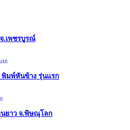
 จ.เพชรบูรณ์
พิมพ์หันข้าง รุ่นแรก
่านยาว จ.พิษณุโลก