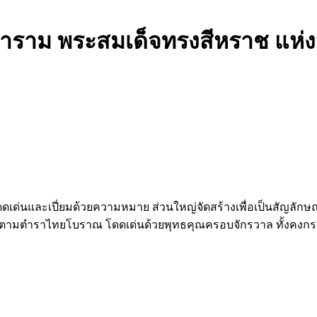
นาราม พระสมเด็จทรงสีหราช แห่ง
ลป์โดดเด่นและเปี่ยมด้วยความหมาย ส่วนใหญ่จัดสร้างเพื่อเป็นส
รธาตุตามตำราไทยโบราณ โดดเด่นด้วยพุทธคุณครอบจักรวาล ทั้งคง