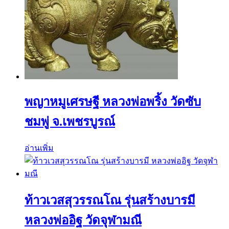
พญาหมูเศรษฐี หลวงพ่อพริ้ง วัดซับ
ชมพู่ จ.เพชรบูรณ์
อ่านเพิ่ม
ท้าวเวสสุวรรณโณ รุ่นสร้างบารมี
หลวงพ่ออิฐ วัดจุฬามณี