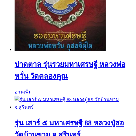
ปาดตาล รุ่นรวยมหาเศรษฐี หลวงพ่อ
หวั่น วัดคลองคูณ
อ่านเพิ่ม
รุ่น เสาร์ ๕ มหาเศรษฐี 88 หลวงปู่สอ
วัดบ้านขาม จ.สุรินทร์