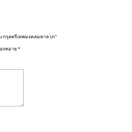
ม ตะกรุดตรีเทพมงคลมหาลาภ”
รื่องหมาย
*