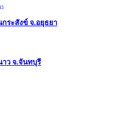
กระสังข์ จ.อยุธยา
นาว จ.จันทบุรี