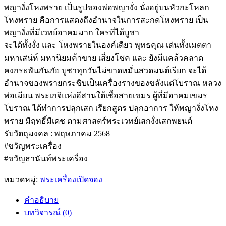
พญางั่งโหงพราย เป็นรูปของพ่อพญางั่ง นั่งอยู่บนหัวกะโหลก
โหงพราย คือการแสดงถึงอำนาจในการสะกดโหงพราย เป็น
พญางั่งที่มีเวทย์อาคมมาก ใครที่ได้บูชา
จะได้ทั้งงั่ง และ โหงพรายในองค์เดียว พุทธคุณ เด่นทั้งเมตตา
มหาเสน่ห์ มหานิยมค้าขาย เสี่ยงโชค และ ยังมีแคล้วคลาด
คงกระพันกันภัย บูชาทุกวันไม่ขาดหมั่นสวดมนต์เรียก จะได้
อำนาจของพรายกระซิบเป็นเครื่องรางของขลังแต่โบราณ หลวง
พ่อเมียน พระเกจิแห่งอีสานใต้เชื้อสายเขมร ผู้ที่มีอาคมเขมร
โบราณ ได้ทำการปลุกเสก เรียกสูตร ปลุกอาการ ให้พญางั่งโหง
พราย มีฤทธิ์มีเดช ตามศาสตร์พระเวทย์เสกงั่งเสกพยนต์
รับวัตถุมงคล : พฤษภาคม 2568
#ขวัญพระเครื่อง
#ขวัญธานันท์พระเครื่อง
หมวดหมู่:
พระเครื่องเปิดจอง
คำอธิบาย
บทวิจารณ์ (0)