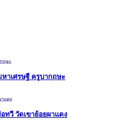
ัวมหาเศรษฐี ครูบากฤษะ
่อทวี วัดเขาย้อยผาแดง