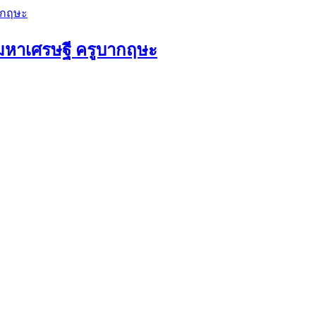
ัวมหาเศรษฐี ครูบากฤษะ