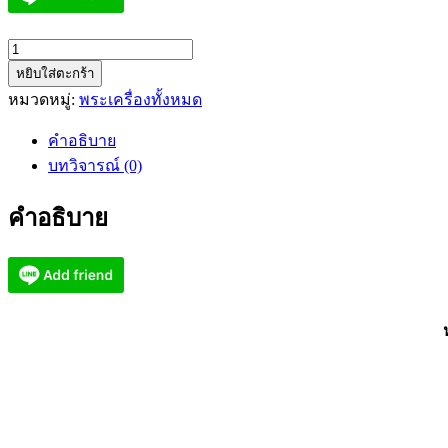
จำนวน
หยิบใส่ตะกร้า
หลวง
หมวดหมู่:
พระเครื่องทั้งหมด
พ่อ
เมีย
คำอธิบาย
น
บทวิจารณ์ (0)
วัด
จะ
คำอธิบาย
เนียง
วนาราม
หน้า
เสือ
ฟ้า
ประทาน
พร
(KP3066)
ชิ้น