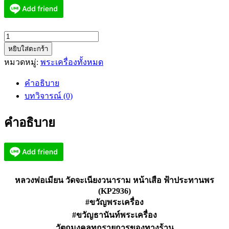
จำนวน
หยิบใส่ตะกร้า
หลวง
หมวดหมู่:
พระเครื่องทั้งหมด
พ่อ
เมีย
คำอธิบาย
น
บทวิจารณ์ (0)
วัด
จะ
คำอธิบาย
เนียง
วนาราม
หน้า
เสือ
ฟ้า
หลวงพ่อเมียน วัดจะเนียงวนาราม หน้าเสือ ฟ้าประทานพร
ประทาน
(KP2936)
#ขวัญพระเครื่อง
พร
(KP2936)
#ขวัญธานันท์พระเครื่อง
ชิ้น
วัตถุมงคลทุกรายการของทางร้าน