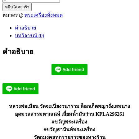
หยิบใส่ตะกร้า
หลวง
หมวดหมู่:
พระเครื่องทั้งหมด
พ่อ
เมีย
คำอธิบาย
น
บทวิจารณ์ (0)
ล็อก
เก็ต
คำอธิบาย
พญา
งั่ง
เสพ
นาง
เลี่ยม
น้ำมัน
ว่าน
หลวงพ่อเมียน วัดจะเนียงวนาราม ล็อกเก็ตพญางั่งเสพนาง
KPLA296261
อุดมวลสารมหาเสน่ห์ เลี่ยมน้ำมันว่าน KPLA296261
ชิ้น
#ขวัญพระเครื่อง
#ขวัญธานันท์พระเครื่อง
วัตถุมงคลทุกรายการของทางร้าน