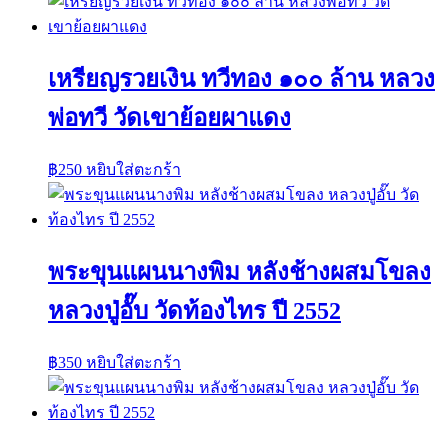
เหรียญรวยเงิน ทวีทอง ๑๐๐ ล้าน หลวง
พ่อทวี วัดเขาย้อยผาแดง
฿
250
หยิบใส่ตะกร้า
พระขุนแผนนางพิม หลังช้างผสมโขลง
หลวงปู่อั๊บ วัดท้องไทร ปี 2552
฿
350
หยิบใส่ตะกร้า