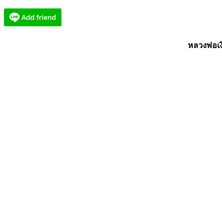
มหา
เฮง
มหา
หลวงพ่อเ
รวย
AC4359
ชิ้น