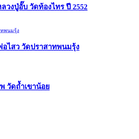
ปู่อั๊บ วัดท้องไทร ปี 2552
่อไสว วัดปราสาทพนมรุ้ง
 วัดถ้ำเขาน้อย