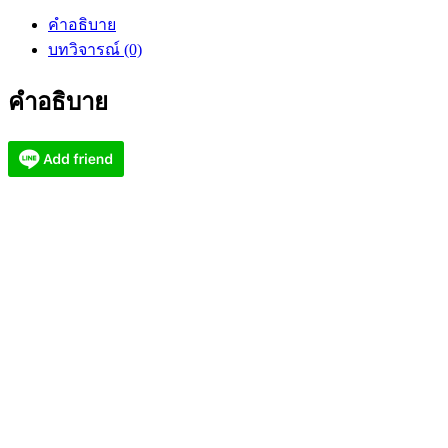
พ่อ
คำอธิบาย
อิฎฐ์
บทวิจารณ์ (0)
วัด
จุฬา
คำอธิบาย
มณี
เหรียญ
จำปี
เจริญพร
2562
(KP2937)
ชิ้น