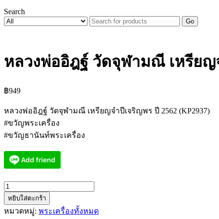
Search
Go
หลวงพ่ออิฎฐ์ วัดจุฬามณี เหรีย
฿
949
หลวงพ่ออิฎฐ์ วัดจุฬามณี เหรียญจำปีเจริญพร ปี 2562 (KP2937)
#ขวัญพระเครื่อง
#ขวัญธานันท์พระเครื่อง
จำนวน
หยิบใส่ตะกร้า
หล
หมวดหมู่:
พระเครื่องทั้งหมด
วง