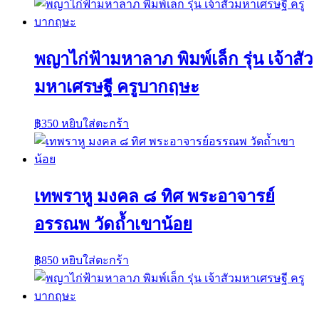
พญาไก่ฟ้ามหาลาภ พิมพ์เล็ก รุ่น เจ้าสัว
มหาเศรษฐี ครูบากฤษะ
฿
350
หยิบใส่ตะกร้า
เทพราหู มงคล ๘ ทิศ พระอาจารย์
อรรณพ วัดถ้ำเขาน้อย
฿
850
หยิบใส่ตะกร้า