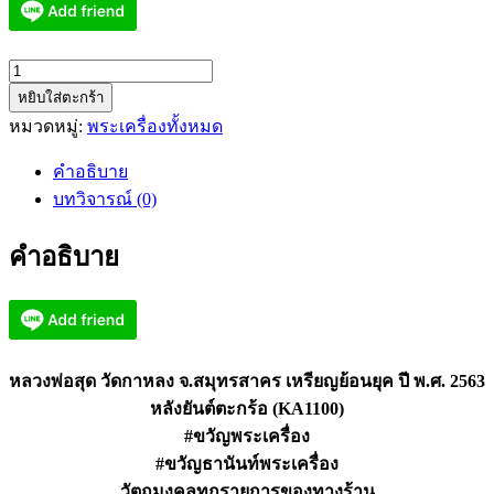
จำนวน
หยิบใส่ตะกร้า
หลวง
หมวดหมู่:
พระเครื่องทั้งหมด
พ่อ
สุด
คำอธิบาย
วัด
บทวิจารณ์ (0)
กาหลง
สมุทรสาคร
คำอธิบาย
เหรียญ
ย้อน
ยุค
2563
(KA1100)
หลวงพ่อสุด วัดกาหลง จ.สมุทรสาคร เหรียญย้อนยุค ปี พ.ศ. 2563
ชิ้น
หลังยันต์ตะกร้อ (KA1100)
#ขวัญพระเครื่อง
#ขวัญธานันท์พระเครื่อง
วัตถุมงคลทุกรายการของทางร้าน