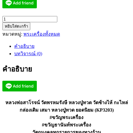
จำนวน
หยิบใส่ตะกร้า
หลวง
หมวดหมู่:
พระเครื่องทั้งหมด
พ่อ
สา
คำอธิบาย
โรจน์
บทวิจารณ์ (0)
วัด
พรหม
คำอธิบาย
รัง
ษี
หลวง
ปู่ทวด
วัด
หลวงพ่อสาโรจน์ วัดพรหมรังษี หลวงปู่ทวด วัดช้างไห้ กะไหล่
ช้าง
กล่องเดิม เสมา หลวงปู่ทวด ยอดนิยม (KP3203)
ไห้
#ขวัญพระเครื่อง
กะไหล่
#ขวัญธานันท์พระเครื่อง
(KP3203)
วัตถุมงคลทุกรายการของทางร้าน