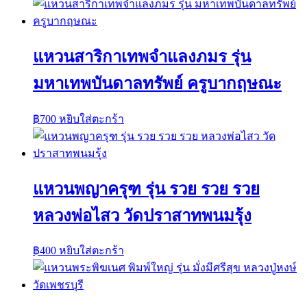
แหวนสาริกาเทพจำแลงภมร รุ่น
มหาเทพบันดาลทรัพย์ ครูบากฤษณะ
฿
700
หยิบใส่ตะกร้า
แหวนพญาครุฑ รุ่น รวย รวย รวย
หลวงพ่อไสว วัดปราสาทพนมรุ้ง
฿
400
หยิบใส่ตะกร้า