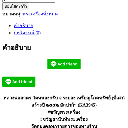
หยิบใส่ตะกร้า
หลวง
หมวดหมู่:
พระเครื่องทั้งหมด
พ่อ
สาคร
คำอธิบาย
วัด
บทวิจารณ์ (0)
หนอง
กรับ
คำอธิบาย
โภคทรัพย์
(ขี่
เต่า)
อัล
ปาก้
า
(KA3945)
หลวงพ่อสาคร วัดหนองกรับ จ.ระยอง เหรียญโภคทรัพย์ (ขี่เต่า)
ชิ้น
สร้างปี ๒๕๕๒ อัลปาก้า (KA3945)
#ขวัญพระเครื่อง
#ขวัญธานันท์พระเครื่อง
วัตถุมงคลทุกรายการของทางร้าน