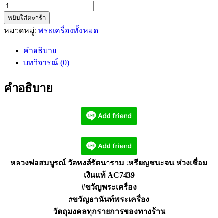
จำนวน
หยิบใส่ตะกร้า
หลวง
หมวดหมู่:
พระเครื่องทั้งหมด
พ่อ
สมบูรณ์
คำอธิบาย
วัด
บทวิจารณ์ (0)
หงส์
รัตนาราม
คำอธิบาย
เหรียญ
ชนะ
จน
ห่วง
เชื่อม
AC7439
ชิ้น
หลวงพ่อสมบูรณ์ วัดหงส์รัตนาราม เหรียญชนะจน ห่วงเชื่อม
เงินแท้ AC7439
#ขวัญพระเครื่อง
#ขวัญธานันท์พระเครื่อง
วัตถุมงคลทุกรายการของทางร้าน