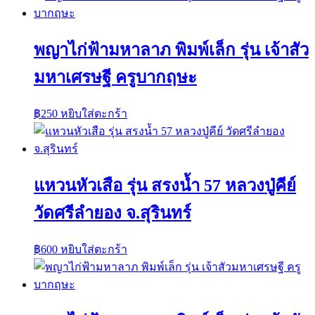
พญาไก่ฟ้ามหาลาภ พิมพ์เล็ก รุ่น เจ้าสัว
มหาเศรษฐี ครูบากฤษะ
฿
250
หยิบใส่ตะกร้า
แหวนหัวเสือ รุ่น สรงน้ำ 57 หลวงปู่คีย์
วัดศรีลำยอง จ.สุรินทร์
฿
600
หยิบใส่ตะกร้า