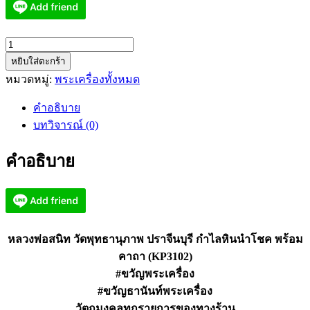
จำนวน
หยิบใส่ตะกร้า
หลวง
หมวดหมู่:
พระเครื่องทั้งหมด
พ่อ
สนิท
คำอธิบาย
วัด
บทวิจารณ์ (0)
พุทธ
า
คำอธิบาย
นุ
ภาพ
กำไล
หิน
นำ
หลวงพ่อสนิท วัดพุทธานุภาพ ปราจีนบุรี กำไลหินนำโชค พร้อม
โชค
คาถา (KP3102)
พร้อม
#ขวัญพระเครื่อง
คาถา
#ขวัญธานันท์พระเครื่อง
(KP3102)
วัตถุมงคลทุกรายการของทางร้าน