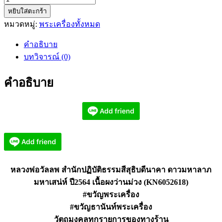
หยิบใส่ตะกร้า
หล
หมวดหมู่:
พระเครื่องทั้งหมด
วง
พ่อ
คำอธิบาย
วัลลพ
บทวิจารณ์ (0)
ดาว
มหาลาภ
คำอธิบาย
มหา
เสน่ห์
เนื้อ
ผง
ว่าน
ม่วง
(KN6052618)
หลวงพ่อวัลลพ สำนักปฏิบัติธรรมสีสุธิบดีนาคา ดาวมหาลาภ
ชิ้น
มหาเสน่ห์ ปี2564 เนื้อผงว่านม่วง (KN6052618)
#ขวัญพระเครื่อง
#ขวัญธานันท์พระเครื่อง
วัตถุมงคลทุกรายการของทางร้าน