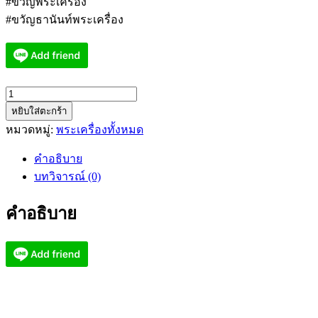
#ขวัญพระเครื่อง
#ขวัญธานันท์พระเครื่อง
จำนวน
หยิบใส่ตะกร้า
หลวง
หมวดหมู่:
พระเครื่องทั้งหมด
พ่อ
รวย
คำอธิบาย
วัด
บทวิจารณ์ (0)
ตะโก
อยุธยา
คำอธิบาย
เหรียญ
รวย
(กฐิน
ปี
2555)
(AB3007)
ชิ้น