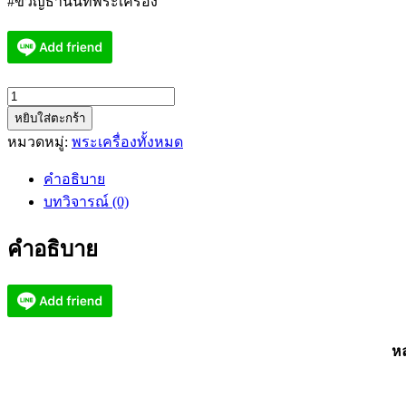
#ขวัญธานันท์พระเครื่อง
จำนวน
หยิบใส่ตะกร้า
หลวง
หมวดหมู่:
พระเครื่องทั้งหมด
พ่อ
พูล
คำอธิบาย
วัด
บทวิจารณ์ (0)
ไผ่
ล้อม
คำอธิบาย
พระ
ปรก
ใบ
มะขาม
3องค์
หล
ครบ
เชต