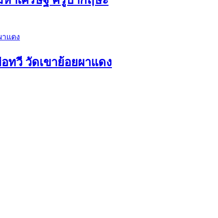
่อทวี วัดเขาย้อยผาแดง