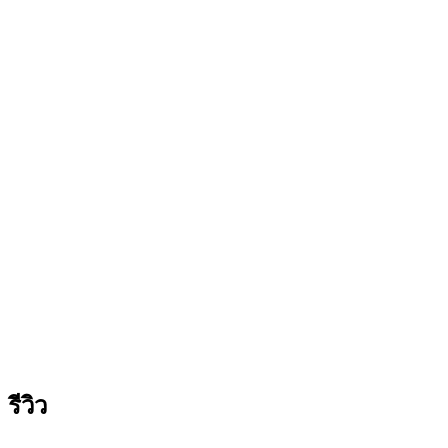
(KP4621)
ชิ้น
รีวิว