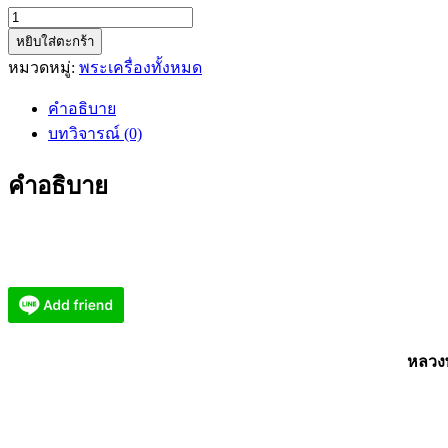
จำนวน
หยิบใส่ตะกร้า
หลวง
หมวดหมู่:
พระเครื่องทั้งหมด
พ่อ
พูน
คำอธิบาย
วัด
บทวิจารณ์ (0)
บ้าน
แพน
คำอธิบาย
มหาพรหม
พูน
สวัสดิ์
ปี
2551
(KU6)
ชิ้น
หลวงพ