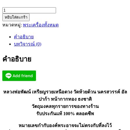
จำนวน
หยิบใส่ตะกร้า
หลวง
หมวดหมู่:
พระเครื่องทั้งหมด
พ่อ
พัฒน์
คำอธิบาย
เหรียญ
บทวิจารณ์ (0)
รวย
เหนือ
คำอธิบาย
ดวง
วัด
ห้วย
ด้วน
นครสวรรค์
หลวงพ่อพัฒน์ เหรียญรวยเหนือดวง วัดห้วยด้วน นครสวรรค์ อัล
ธงชาติ
ปาก้า หน้ากากทอง ธงชาติ
ชิ้น
วัตถุมงคลทุกรายการของทางร้าน
รับประกันแท้ 100% ตลอดชีพ
หมายเลขกำกับองค์พระอาจจะไม่ตรงกับที่ลงไว้