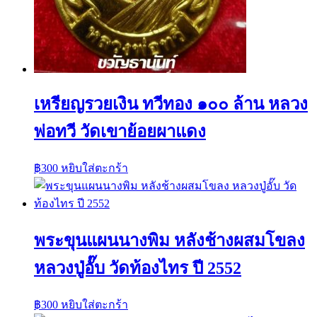
เหรียญรวยเงิน ทวีทอง ๑๐๐ ล้าน หลวง
พ่อทวี วัดเขาย้อยผาแดง
฿
300
หยิบใส่ตะกร้า
พระขุนแผนนางพิม หลังช้างผสมโขลง
หลวงปู่อั๊บ วัดท้องไทร ปี 2552
฿
300
หยิบใส่ตะกร้า