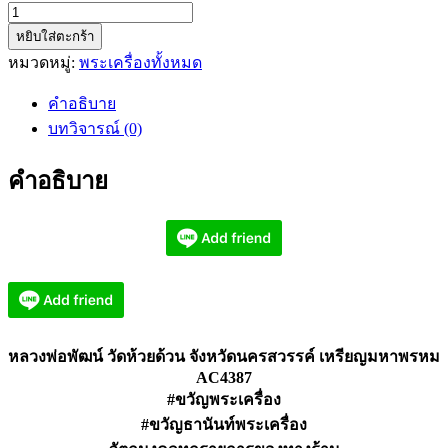
จำนวน
หยิบใส่ตะกร้า
หลวง
หมวดหมู่:
พระเครื่องทั้งหมด
พ่อ
พัฒน์
คำอธิบาย
วัด
บทวิจารณ์ (0)
ห้วย
ด้วน
คำอธิบาย
จังหวัด
นครสวรรค์
เหรียญ
มหาพรหม
AC4387
ชิ้น
หลวงพ่อพัฒน์ วัดห้วยด้วน จังหวัดนครสวรรค์ เหรียญมหาพรหม
AC4387
#ขวัญพระเครื่อง
#ขวัญธานันท์พระเครื่อง