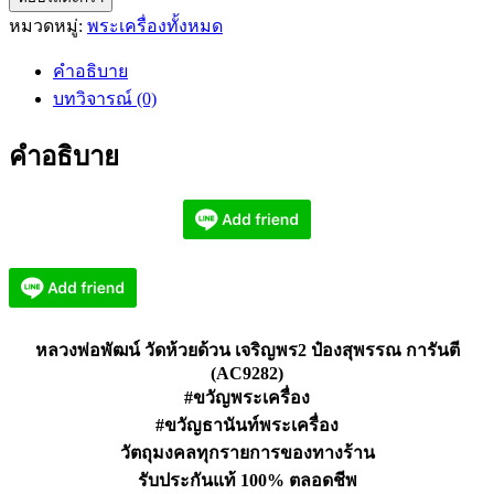
หมวดหมู่:
พระเครื่องทั้งหมด
พ่อ
พัฒน์
คำอธิบาย
วัด
บทวิจารณ์ (0)
ห้วย
ด้วน
คำอธิบาย
เจริญพร2
ป๋อ
ง
สุพรรณ
(AC9282)
ชิ้น
หลวงพ่อพัฒน์ วัดห้วยด้วน เจริญพร2 ป๋องสุพรรณ การันตี
(AC9282)
#ขวัญพระเครื่อง
#ขวัญธานันท์พระเครื่อง
วัตถุมงคลทุกรายการของทางร้าน
รับประกันแท้ 100% ตลอดชีพ