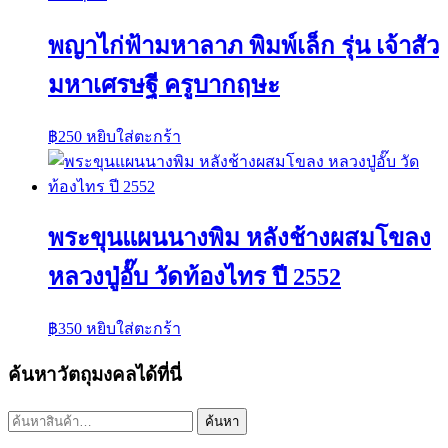
พญาไก่ฟ้ามหาลาภ พิมพ์เล็ก รุ่น เจ้าสัว
มหาเศรษฐี ครูบากฤษะ
฿
250
หยิบใส่ตะกร้า
พระขุนแผนนางพิม หลังช้างผสมโขลง
หลวงปู่อั๊บ วัดท้องไทร ปี 2552
฿
350
หยิบใส่ตะกร้า
ค้นหาวัตถุมงคลได้ที่นี่
ค้นหา:
ค้นหา