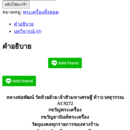
หยิบใส่ตะกร้า
หลวง
หมวดหมู่:
พระเครื่องทั้งหมด
พ่อ
พัฒน์
คำอธิบาย
วัด
บทวิจารณ์ (0)
ห้วย
ด้วย
คำอธิบาย
เจ้า
สัว
มหา
เศรษฐี
ท้าว
เวส
สุวรรณ
หลวงพ่อพัฒน์ วัดห้วยด้วย เจ้าสัวมหาเศรษฐี ท้าวเวสสุวรรณ
AC9272
AC9272
ชิ้น
#ขวัญพระเครื่อง
#ขวัญธานันท์พระเครื่อง
วัตถุมงคลทุกรายการของทางร้าน