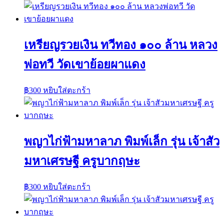
เหรียญรวยเงิน ทวีทอง ๑๐๐ ล้าน หลวง
พ่อทวี วัดเขาย้อยผาแดง
฿
300
หยิบใส่ตะกร้า
พญาไก่ฟ้ามหาลาภ พิมพ์เล็ก รุ่น เจ้าสัว
มหาเศรษฐี ครูบากฤษะ
฿
300
หยิบใส่ตะกร้า