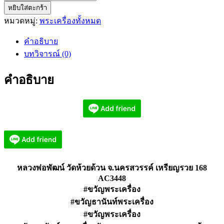
หยิบใส่ตะกร้า
หลวง
หมวดหมู่:
พระเครื่องทั้งหมด
พ่อ
พัฒน์
คำอธิบาย
วัด
บทวิจารณ์ (0)
ห้วย
ด้วน
คำอธิบาย
จ.นครสวรรค์
เหรียญ
รวย
168
AC3448
ชิ้น
หลวงพ่อพัฒน์ วัดห้วยด้วน จ.นครสวรรค์ เหรียญรวย 168
AC3448
#ขวัญพระเครื่อง
#ขวัญธานันท์พระเครื่อง
#ขวัญพระเครื่อง