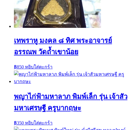
เทพราหู มงคล ๘ ทิศ พระอาจารย์
อรรณพ วัดถ้ำเขาน้อย
฿
850
หยิบใส่ตะกร้า
พญาไก่ฟ้ามหาลาภ พิมพ์เล็ก รุ่น เจ้าสัว
มหาเศรษฐี ครูบากฤษะ
฿
350
หยิบใส่ตะกร้า