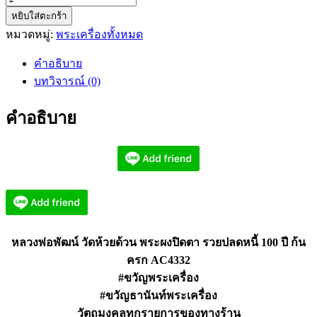
หยิบใส่ตะกร้า
หลวง
หมวดหมู่:
พระเครื่องทั้งหมด
พ่อ
พัฒน์
คำอธิบาย
วัด
บทวิจารณ์ (0)
ห้วย
ด้วน
คำอธิบาย
พระ
ผง
ปิด
ตา
รวย
ปลด
หนี้
หลวงพ่อพัฒน์ วัดห้วยด้วน พระผงปิดตา รวยปลดหนี้ 100 ปี ก้น
100
ครก AC4332
ปี
AC4332
#ขวัญพระเครื่อง
ชิ้น
#ขวัญธานันท์พระเครื่อง
วัตถุมงคลทุกรายการของทางร้าน