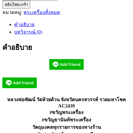
หยิบใส่ตะกร้า
หลวง
หมวดหมู่:
พระเครื่องทั้งหมด
พ่อ
พัฒน์
คำอธิบาย
วัด
บทวิจารณ์ (0)
ห้วย
ด้วน
คำอธิบาย
จังหวัด
นครสวรรค์
รวย
มหา
โชค
AC2439
ชิ้น
หลวงพ่อพัฒน์ วัดห้วยด้วน จังหวัดนครสวรรค์ รวยมหาโชค
AC2439
#ขวัญพระเครื่อง
#ขวัญธานันท์พระเครื่อง
วัตถุมงคลทุกรายการของทางร้าน