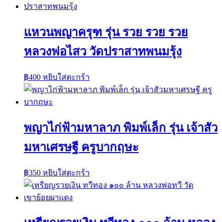
แหวนพญาครุฑ รุ่น รวย รวย รวย
หลวงพ่อไสว วัดปราสาทพนมรุ้ง
฿
400
หยิบใส่ตะกร้า
พญาไก่ฟ้ามหาลาภ พิมพ์เล็ก รุ่น เจ้าสัว
มหาเศรษฐี ครูบากฤษะ
฿
350
หยิบใส่ตะกร้า