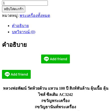
จำนวน
หยิบใส่ตะกร้า
หลวง
หมวดหมู่:
พระเครื่องทั้งหมด
พ่อ
พัฒน์
คำอธิบาย
วัด
บทวิจารณ์ (0)
ห้วย
ด้วน
คำอธิบาย
แหวน
100
ปี
สิงห์
พัน
ล้าน
ลุ้น
หลวงพ่อพัฒน์ วัดห้วยด้วน แหวน 100 ปี สิงห์พันล้าน ลุ้นเนื้อ ลุ้น
เนื้อ
AC3242
ไซส์ ซีลเดิม AC3242
ชิ้น
#ขวัญพระเครื่อง
#ขวัญธานันท์พระเครื่อง