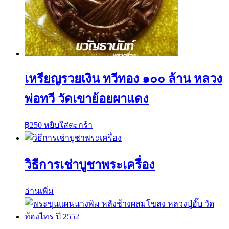
เหรียญรวยเงิน ทวีทอง ๑๐๐ ล้าน หลวง
พ่อทวี วัดเขาย้อยผาแดง
฿
250
หยิบใส่ตะกร้า
วิธีการเช่าบูชาพระเครื่อง
อ่านเพิ่ม