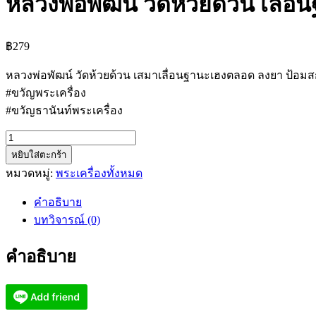
หลวงพ่อพัฒน์ วัดห้วยด้วน เลื
฿
279
หลวงพ่อพัฒน์ วัดห้วยด้วน เสมาเลื่อนฐานะเฮงตลอด ลงยา ป้อมส
#ขวัญพระเครื่อง
#ขวัญธานันท์พระเครื่อง
จำนวน
หยิบใส่ตะกร้า
หลวง
หมวดหมู่:
พระเครื่องทั้งหมด
พ่อ
พัฒน์
คำอธิบาย
วัด
บทวิจารณ์ (0)
ห้วย
ด้วน
คำอธิบาย
เลื่อน
ฐานะ
เฮง
ตลอด