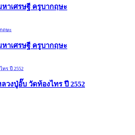
ัวมหาเศรษฐี ครูบากฤษะ
ัวมหาเศรษฐี ครูบากฤษะ
ปู่อั๊บ วัดท้องไทร ปี 2552