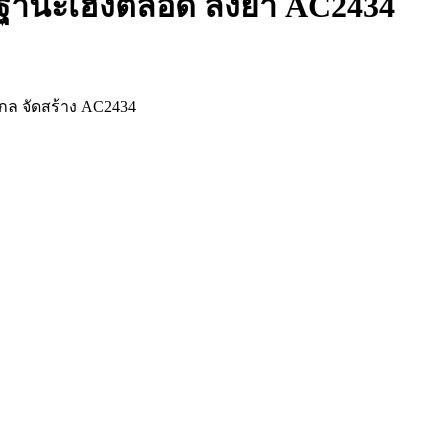
่อนฐานะเฮงตลอด ลงยา AC2434
กล จัดสร้าง AC2434