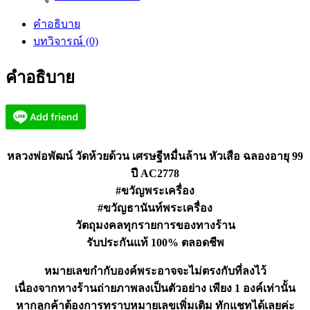
พัฒน์
คำอธิบาย
วัด
บทวิจารณ์ (0)
ห้วย
ด้วน
คำอธิบาย
เศรษฐี
หมื่น
ล้าน
หัว
เสือ
หลวงพ่อพัฒน์ วัดห้วยด้วน เศรษฐีหมื่นล้าน หัวเสือ ฉลองอายุ 99
AC2778
ปี AC2778
ชิ้น
#ขวัญพระเครื่อง
#ขวัญธานันท์พระเครื่อง
วัตถุมงคลทุกรายการของทางร้าน
รับประกันแท้ 100% ตลอดชีพ
หมายเลขกำกับองค์พระอาจจะไม่ตรงกับที่ลงไว้
เนื่องจากทางร้านถ่ายภาพลงเป็นตัวอย่าง เพียง 1 องค์เท่านั้น
หากลูกค้าต้องการทราบหมายเลขเพิ่มเติม ทักแชทได้เลยค่ะ