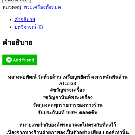
หมวดหมู่:
พระเครื่องทั้งหมด
พ่อ
พัฒน์
คำอธิบาย
วัด
บทวิจารณ์ (0)
ห้วย
ด้วน
คำอธิบาย
พยัคฆ์
คงกระพัน
พัน
ล้าน
AC2128
หลวงพ่อพัฒน์ วัดห้วยด้วน เหรียญพยัคฆ์ คงกระพันพันล้าน
ชิ้น
AC2128
#ขวัญพระเครื่อง
#ขวัญธานันท์พระเครื่อง
วัตถุมงคลทุกรายการของทางร้าน
รับประกันแท้ 100% ตลอดชีพ
หมายเลขกำกับองค์พระอาจจะไม่ตรงกับที่ลงไว้
เนื่องจากทางร้านถ่ายภาพลงเป็นตัวอย่าง เพียง 1 องค์เท่านั้น