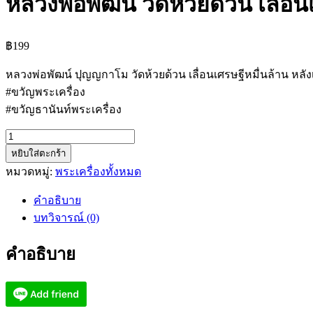
หลวงพ่อพัฒน์ วัดห้วยด้วน เลื่อน
฿
199
หลวงพ่อพัฒน์ ปุญญกาโม วัดห้วยด้วน เลื่อนเศรษฐีหมื่นล้าน หลัง
#ขวัญพระเครื่อง
#ขวัญธานันท์พระเครื่อง
จำนวน
หยิบใส่ตะกร้า
หลวง
หมวดหมู่:
พระเครื่องทั้งหมด
พ่อ
พัฒน์
คำอธิบาย
วัด
บทวิจารณ์ (0)
ห้วย
ด้วน
คำอธิบาย
เลื่อน
เศรษฐี
หมื่น
ล้าน