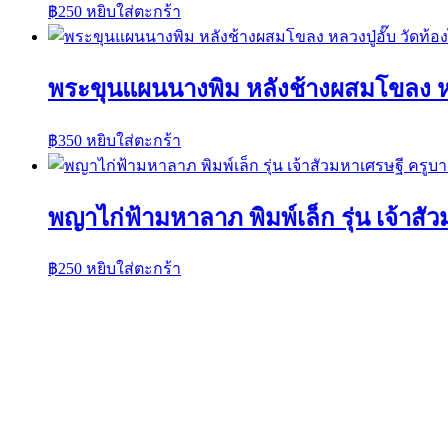
฿
250
หยิบใส่ตะกร้า
พระขุนแผนนางพิม หลังช้างผสมโขลง หลวง
฿
350
หยิบใส่ตะกร้า
พญาไก่ฟ้ามหาลาภ พิมพ์เล็ก รุ่น เจ้าส
฿
250
หยิบใส่ตะกร้า
ค้นหาวัตถุมงคลได้ที่นี่
ค้นหา:
ค้นหา
เมนูร้านค้า