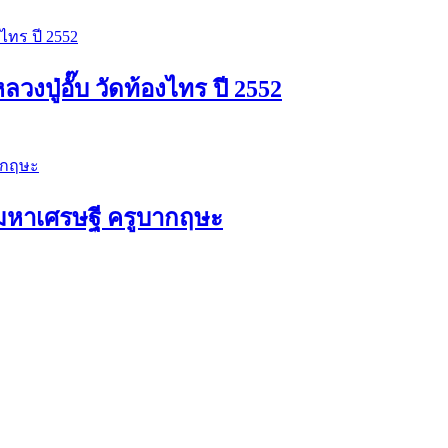
ปู่อั๊บ วัดท้องไทร ปี 2552
ัวมหาเศรษฐี ครูบากฤษะ