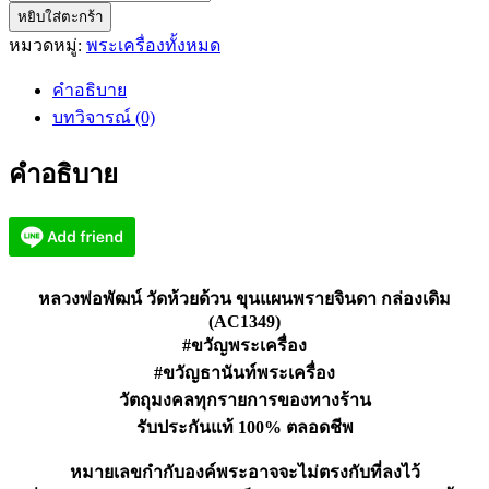
หยิบใส่ตะกร้า
หลวง
หมวดหมู่:
พระเครื่องทั้งหมด
พ่อ
พัฒน์
คำอธิบาย
วัด
บทวิจารณ์ (0)
ห้วย
ด้วน
คำอธิบาย
ขุนแผน
พราย
จินดา
กล่อง
เดิม
หลวงพ่อพัฒน์ วัดห้วยด้วน ขุนแผนพรายจินดา กล่องเดิม
(AC1349)
(AC1349)
ชิ้น
#ขวัญพระเครื่อง
#ขวัญธานันท์พระเครื่อง
วัตถุมงคลทุกรายการของทางร้าน
รับประกันแท้ 100% ตลอดชีพ
หมายเลขกำกับองค์พระอาจจะไม่ตรงกับที่ลงไว้