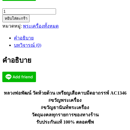
จำนวน
หยิบใส่ตะกร้า
หลวง
หมวดหมู่:
พระเครื่องทั้งหมด
พ่อ
พัฒน์
คำอธิบาย
วัด
บทวิจารณ์ (0)
ห้วย
ด้วน
คำอธิบาย
เหรียญ
เสือ
คาบ
มีด
อาถรรพ์
หลวงพ่อพัฒน์ วัดห้วยด้วน เหรียญเสือคาบมีดอาถรรพ์ AC1346
AC1346
#ขวัญพระเครื่อง
ชิ้น
#ขวัญธานันท์พระเครื่อง
วัตถุมงคลทุกรายการของทางร้าน
รับประกันแท้ 100% ตลอดชีพ