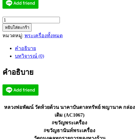
จำนวน
หยิบใส่ตะกร้า
หลวง
หมวดหมู่:
พระเครื่องทั้งหมด
พ่อ
พัฒน์
คำอธิบาย
วัด
บทวิจารณ์ (0)
ห้วย
ด้วน
คำอธิบาย
นาคา
บันดาล
ทรัพย์
พญานาค
(AC1067)
หลวงพ่อพัฒน์ วัดห้วยด้วน นาคาบันดาลทรัพย์ พญานาค กล่อง
ชิ้น
เดิม (AC1067)
#ขวัญพระเครื่อง
#ขวัญธานันท์พระเครื่อง
วัตถุมงคลทุกรายการของทางร้าน