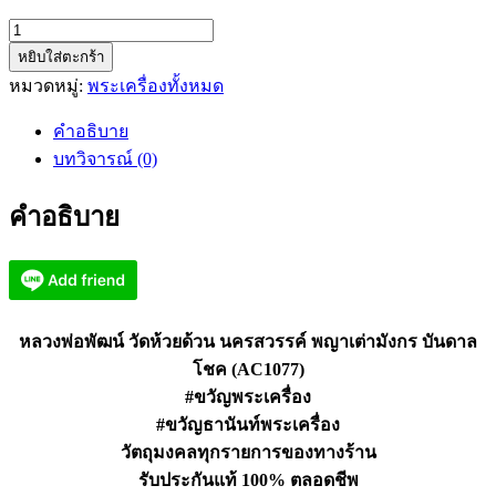
จำนวน
หยิบใส่ตะกร้า
หลวง
หมวดหมู่:
พระเครื่องทั้งหมด
พ่อ
พัฒน์
คำอธิบาย
วัด
บทวิจารณ์ (0)
ห้วย
ด้วน
คำอธิบาย
พญา
เต่า
มังกร
บันดาล
โชค
หลวงพ่อพัฒน์ วัดห้วยด้วน นครสวรรค์ พญาเต่ามังกร บันดาล
(AC1077)
โชค (AC1077)
ชิ้น
#ขวัญพระเครื่อง
#ขวัญธานันท์พระเครื่อง
วัตถุมงคลทุกรายการของทางร้าน
รับประกันแท้ 100% ตลอดชีพ