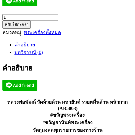
จำนวน
หยิบใส่ตะกร้า
หลวง
หมวดหมู่:
พระเครื่องทั้งหมด
พ่อ
พัฒน์
คำอธิบาย
วัด
บทวิจารณ์ (0)
ห้วย
ด้วน
คำอธิบาย
มหา
ยันต์
รวย
หมื่น
ล้าน
หลวงพ่อพัฒน์ วัดห้วยด้วน มหายันต์ รวยหมื่นล้าน หน้ากาก
หน้ากาก
(AB5003)
(AB5003)
#ขวัญพระเครื่อง
ชิ้น
#ขวัญธานันท์พระเครื่อง
วัตถุมงคลทุกรายการของทางร้าน