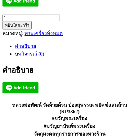
จำนวน
หยิบใส่ตะกร้า
หลวง
หมวดหมู่:
พระเครื่องทั้งหมด
พ่อ
พัฒน์
คำอธิบาย
วัด
บทวิจารณ์ (0)
ห้วย
ด้วน
คำอธิบาย
ป๋อ
ง
สุพรรณ
พยัคฆ์
แสน
หลวงพ่อพัฒน์ วัดห้วยด้วน ป๋องสุพรรณ พยัคฆ์แสนล้าน
ล้าน
(KP3362)
(KP3362)
#ขวัญพระเครื่อง
ชิ้น
#ขวัญธานันท์พระเครื่อง
วัตถุมงคลทุกรายการของทางร้าน