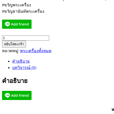
#ขวัญพระเครื่อง
#ขวัญธานันท์พระเครื่อง
จำนวน
หยิบใส่ตะกร้า
หลวง
หมวดหมู่:
พระเครื่องทั้งหมด
พ่อ
พัฒน์
คำอธิบาย
วัด
บทวิจารณ์ (0)
ห้วย
ด้วน
คำอธิบาย
ท้าว
เวส
สุวรรณ
คลัง
สมบัติ
ห
(KP2982)