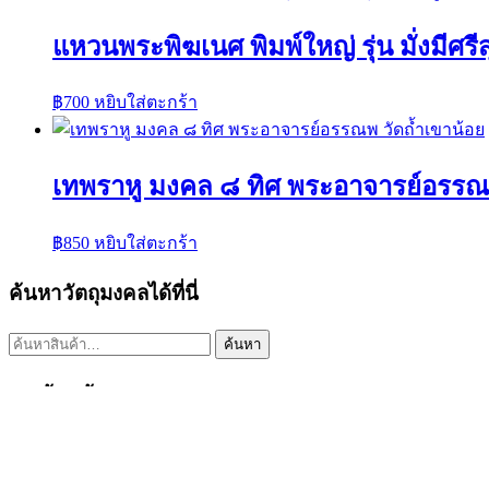
แหวนพระพิฆเนศ พิมพ์ใหญ่ รุ่น มั่งมีศรีส
฿
700
หยิบใส่ตะกร้า
เทพราหู มงคล ๘ ทิศ พระอาจารย์อรรณพ
฿
850
หยิบใส่ตะกร้า
ค้นหาวัตถุมงคลได้ที่นี่
ค้นหา:
ค้นหา
เมนูร้านค้า
หน้าแรก
พระเครื่องเปิดจอง