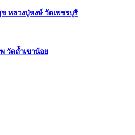
ุข หลวงปู่หงษ์ วัดเพชรบุรี
 วัดถ้ำเขาน้อย