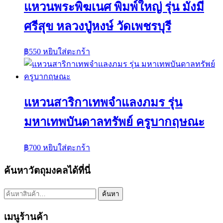
แหวนพระพิฆเนศ พิมพ์ใหญ่ รุ่น มั่งมี
ศรีสุข หลวงปู่หงษ์ วัดเพชรบุรี
฿
550
หยิบใส่ตะกร้า
แหวนสาริกาเทพจำแลงภมร รุ่น
มหาเทพบันดาลทรัพย์ ครูบากฤษณะ
฿
700
หยิบใส่ตะกร้า
ค้นหาวัตถุมงคลได้ที่นี่
ค้นหา:
ค้นหา
เมนูร้านค้า