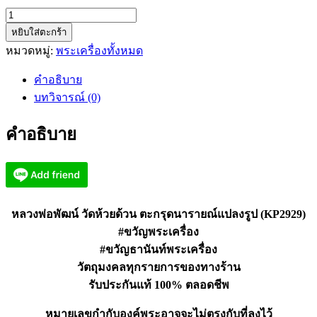
จำนวน
หยิบใส่ตะกร้า
หลวง
หมวดหมู่:
พระเครื่องทั้งหมด
พ่อ
พัฒน์
คำอธิบาย
วัด
บทวิจารณ์ (0)
ห้วย
ด้วน
คำอธิบาย
ตะกรุด
นารายณ์
แปลง
รูป
(KP2929)
หลวงพ่อพัฒน์ วัดห้วยด้วน ตะกรุดนารายณ์แปลงรูป (KP2929)
ชิ้น
#ขวัญพระเครื่อง
#ขวัญธานันท์พระเครื่อง
วัตถุมงคลทุกรายการของทางร้าน
รับประกันแท้ 100% ตลอดชีพ
หมายเลขกำกับองค์พระอาจจะไม่ตรงกับที่ลงไว้