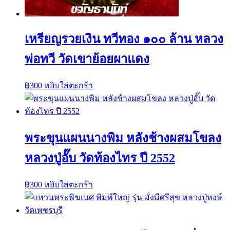
เหรียญรวยเงิน ทวีทอง ๑๐๐ ล้าน หลวง
พ่อทวี วัดเขาย้อยผาแดง
฿
300
หยิบใส่ตะกร้า
พระขุนแผนนางพิม หลังช้างผสมโขลง
หลวงปู่อั๊บ วัดท้องไทร ปี 2552
฿
300
หยิบใส่ตะกร้า