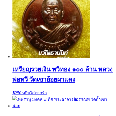
เหรียญรวยเงิน ทวีทอง ๑๐๐ ล้าน หลวง
พ่อทวี วัดเขาย้อยผาแดง
฿
250
หยิบใส่ตะกร้า