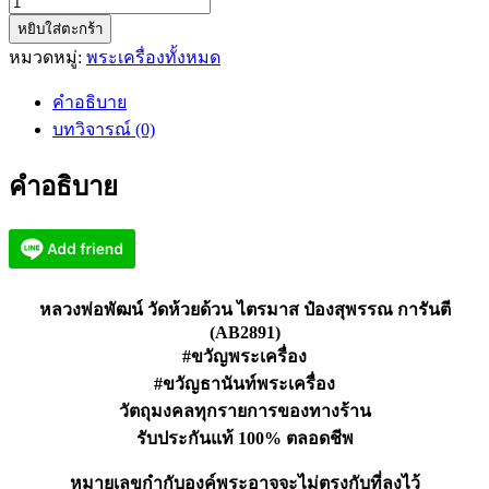
จำนวน
หยิบใส่ตะกร้า
หลวง
หมวดหมู่:
พระเครื่องทั้งหมด
พ่อ
พัฒน์
คำอธิบาย
วัด
บทวิจารณ์ (0)
ห้วย
ด้วน
คำอธิบาย
ไตรมาส
ป๋อ
ง
สุพรรณ
(AB2891)
หลวงพ่อพัฒน์ วัดห้วยด้วน ไตรมาส ป๋องสุพรรณ การันตี
ชิ้น
(AB2891)
#ขวัญพระเครื่อง
#ขวัญธานันท์พระเครื่อง
วัตถุมงคลทุกรายการของทางร้าน
รับประกันแท้ 100% ตลอดชีพ
หมายเลขกำกับองค์พระอาจจะไม่ตรงกับที่ลงไว้