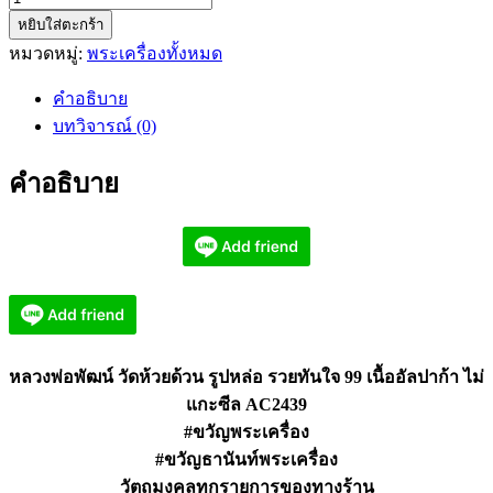
หยิบใส่ตะกร้า
หลวง
หมวดหมู่:
พระเครื่องทั้งหมด
พ่อ
พัฒน์
คำอธิบาย
รูป
บทวิจารณ์ (0)
หล่อ
รวย
คำอธิบาย
ทันใจ
99
เนื้อ
อัล
ปาก้
า
ไม่
หลวงพ่อพัฒน์ วัดห้วยด้วน รูปหล่อ รวยทันใจ 99 เนื้ออัลปาก้า ไม่
แกะ
แกะซีล AC2439
ซีล
AC2439
#ขวัญพระเครื่อง
ชิ้น
#ขวัญธานันท์พระเครื่อง
วัตถุมงคลทุกรายการของทางร้าน