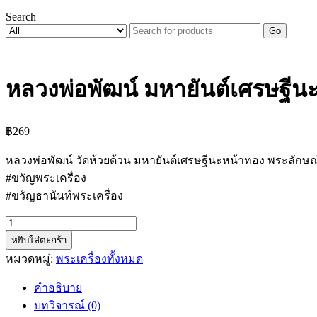
Search
Go
หลวงพ่อพัฒน์ มหายันต์เศรษฐีน
฿
269
หลวงพ่อพัฒน์ วัดห้วยด้วน มหายันต์เศรษฐีนะหน้าทอง พระลักษ
#ขวัญพระเครื่อง
#ขวัญธานันท์พระเครื่อง
จำนวน
หยิบใส่ตะกร้า
หลวง
หมวดหมู่:
พระเครื่องทั้งหมด
พ่อ
พัฒน์
คำอธิบาย
มหา
บทวิจารณ์ (0)
ยันต์