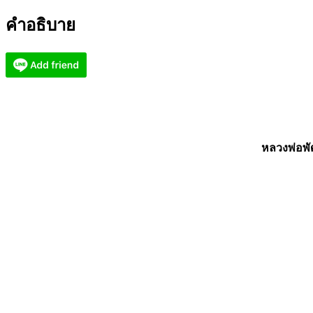
เศรษฐี
คำอธิบาย
นะ
หน้า
ทอง
เลข
9
(AC2441)
ชิ้น
หลวงพ่อพั