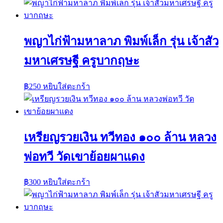
พญาไก่ฟ้ามหาลาภ พิมพ์เล็ก รุ่น เจ้าสัว
มหาเศรษฐี ครูบากฤษะ
฿
250
หยิบใส่ตะกร้า
เหรียญรวยเงิน ทวีทอง ๑๐๐ ล้าน หลวง
พ่อทวี วัดเขาย้อยผาแดง
฿
300
หยิบใส่ตะกร้า