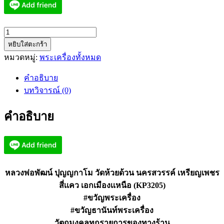
จำนวน
หยิบใส่ตะกร้า
หลวง
หมวดหมู่:
พระเครื่องทั้งหมด
พ่อ
พัฒน์
คำอธิบาย
ปุ
บทวิจารณ์ (0)
ญญ
กาโม
คำอธิบาย
วัด
ห้วย
ด้วน
เหรียญ
เพ
หลวงพ่อพัฒน์ ปุญญกาโม วัดห้วยด้วน นครสวรรค์ เหรียญเพชร
ชร
สี่เเคว เอกเมืองเเหนือ (KP3205)
สี่
#ขวัญพระเครื่อง
เเคว
#ขวัญธานันท์พระเครื่อง
(KP3205)
วัตถุมงคลทุกรายการของทางร้าน