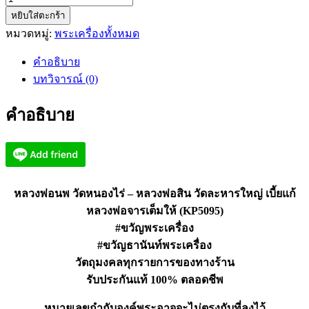
หยิบใส่ตะกร้า
หลวง
หมวดหมู่:
พระเครื่องทั้งหมด
พ่อ
นพ
คำอธิบาย
วัด
บทวิจารณ์ (0)
หนอง
ไร่
คำอธิบาย
–
หลวง
พ่อ
สิน
วัด
หลวงพ่อนพ วัดหนองไร่ – หลวงพ่อสิน วัดละหารใหญ่ เบี้ยแก้
ละ
หลวงพ่อจารเต็มให้ (KP5095)
หาร
#ขวัญพระเครื่อง
ใหญ่
#ขวัญธานันท์พระเครื่อง
เบี้ย
วัตถุมงคลทุกรายการของทางร้าน
แก้
รับประกันแท้ 100% ตลอดชีพ
(KP5095)
ชิ้น
หมายเลขกำกับองค์พระอาจจะไม่ตรงกับที่ลงไว้