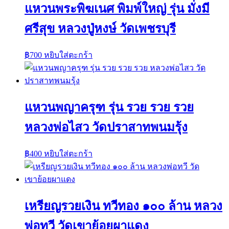
แหวนพระพิฆเนศ พิมพ์ใหญ่ รุ่น มั่งมี
ศรีสุข หลวงปู่หงษ์ วัดเพชรบุรี
฿
700
หยิบใส่ตะกร้า
แหวนพญาครุฑ รุ่น รวย รวย รวย
หลวงพ่อไสว วัดปราสาทพนมรุ้ง
฿
400
หยิบใส่ตะกร้า
เหรียญรวยเงิน ทวีทอง ๑๐๐ ล้าน หลวง
พ่อทวี วัดเขาย้อยผาแดง