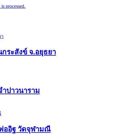
is processed.
กระสังข์ จ.อยุธยา
ัดจำปาวนาราม
่ออิฐ วัดจุฬามณี