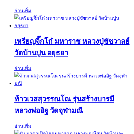
อ่านเพิ่ม
เหรียญจิ๊กโก๋ มหาราช หลวงปู่ชัชวาลย์
วัดบ้านปูน อยุธยา
อ่านเพิ่ม
ท้าวเวสสุวรรณโณ รุ่นสร้างบารมี
หลวงพ่ออิฐ วัดจุฬามณี
อ่านเพิ่ม