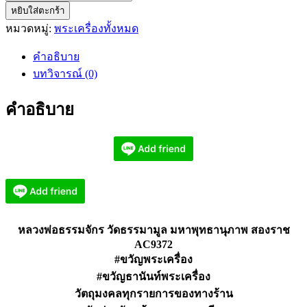
หยิบใส่ตะกร้า
หลวง
หมวดหมู่:
พระเครื่องทั้งหมด
พ่อ
ธรรมจักร
คำอธิบาย
วัด
บทวิจารณ์ (0)
ธร
รมา
คำอธิบาย
มูล
มหา
พุทธ
า
นุ
ภาพ
สอง
หลวงพ่อธรรมจักร วัดธรรมามูล มหาพุทธานุภาพ สองราช
ราช
AC9372
AC9372
#ขวัญพระเครื่อง
ชิ้น
#ขวัญธานันท์พระเครื่อง
วัตถุมงคลทุกรายการของทางร้าน