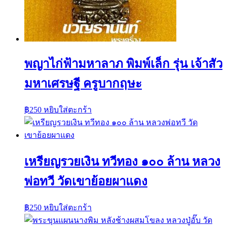
พญาไก่ฟ้ามหาลาภ พิมพ์เล็ก รุ่น เจ้าสัว
มหาเศรษฐี ครูบากฤษะ
฿
250
หยิบใส่ตะกร้า
เหรียญรวยเงิน ทวีทอง ๑๐๐ ล้าน หลวง
พ่อทวี วัดเขาย้อยผาแดง
฿
250
หยิบใส่ตะกร้า