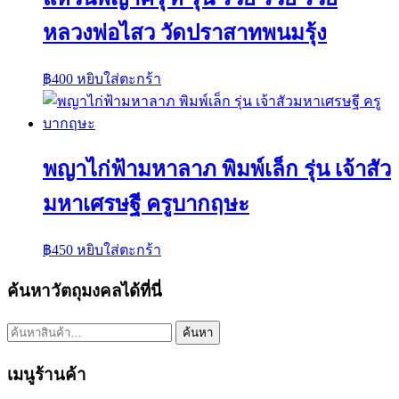
หลวงพ่อไสว วัดปราสาทพนมรุ้ง
฿
400
หยิบใส่ตะกร้า
พญาไก่ฟ้ามหาลาภ พิมพ์เล็ก รุ่น เจ้าสัว
มหาเศรษฐี ครูบากฤษะ
฿
450
หยิบใส่ตะกร้า
ค้นหาวัตถุมงคลได้ที่นี่
ค้นหา:
ค้นหา
เมนูร้านค้า