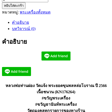
หยิบใส่ตะกร้า
หลวง
หมวดหมู่:
พระเครื่องทั้งหมด
พ่อ
ท่าน
คำอธิบาย
ผ่อง
บทวิจารณ์ (0)
วัด
แจ้ง
คำอธิบาย
พระ
ยอด
ขุนพล
หล่อ
โบราณ
ปี
2566
(KN176264)
หลวงพ่อท่านผ่อง วัดแจ้ง พระยอดขุนพลหล่อโบราณ ปี 2566
ชิ้น
เนื้อชนวน (KN176264)
#ขวัญพระเครื่อง
#ขวัญธานันท์พระเครื่อง
วัตถุมงคลทุกรายการของทางร้าน