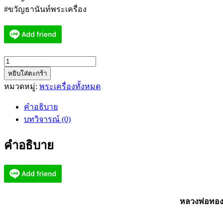
#ขวัญธานันท์พระเครื่อง
จำนวน
หยิบใส่ตะกร้า
หลวง
หมวดหมู่:
พระเครื่องทั้งหมด
พ่อ
ทอง
คำอธิบาย
แปะ
บทวิจารณ์ (0)
โรง
สี
คำอธิบาย
เจ้า
สัว
ฟ้า
ประทาน
พร
หลวงพ่อทอง 
ผิว