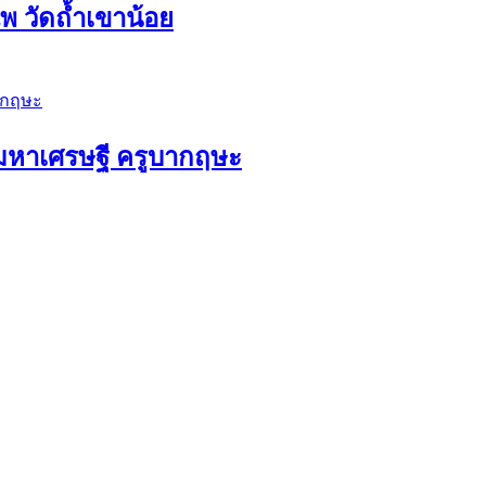
 วัดถ้ำเขาน้อย
ัวมหาเศรษฐี ครูบากฤษะ