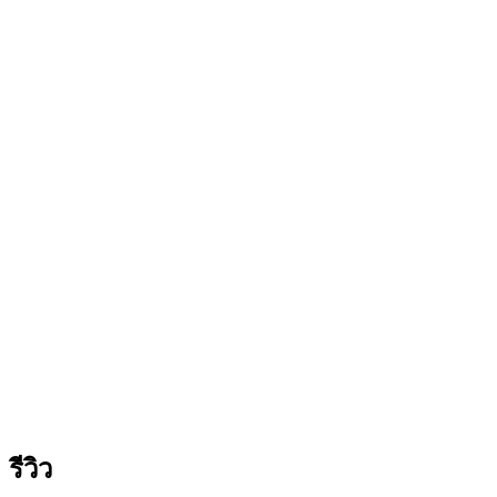
ไฟ
(AB4620)
ชิ้น
รีวิว